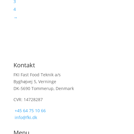
3
4
→
Kontakt
FKI Fast Food Teknik a/s
Byghøjvej 5, Verninge
DK-5690 Tommerup, Denmark
CVR: 14728287
+45 64 75 10 66
info@fki.dk
Menu