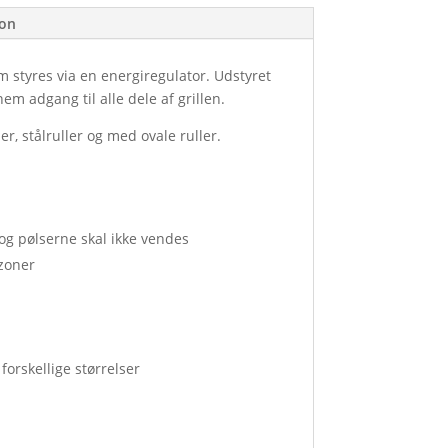
ion
m styres via en energiregulator. Udstyret
nem adgang til alle dele af grillen.
er, stålruller og med ovale ruller.
og pølserne skal ikke vendes
zoner
forskellige størrelser