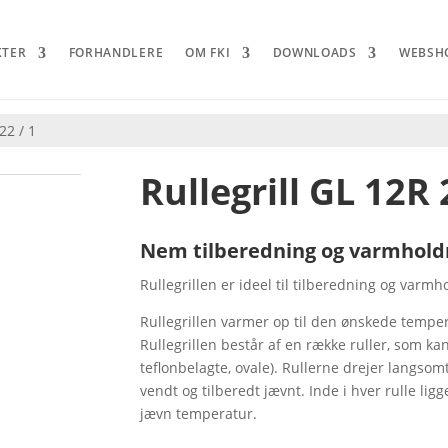
KTER
FORHANDLERE
OM FKI
DOWNLOADS
WEBSH
22 / 1
Rullegrill GL 12R 
Nem tilberedning og varmholdn
Rullegrillen er ideel til tilberedning og varmh
Rullegrillen varmer op til den ønskede temper
Rullegrillen består af en række ruller, som kan
teflonbelagte, ovale). Rullerne drejer langso
vendt og tilberedt jævnt. Inde i hver rulle li
jævn temperatur.