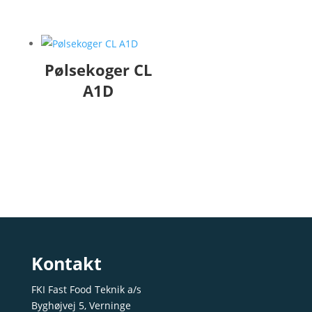
Pølsekoger CL
A1D
Kontakt
FKI Fast Food Teknik a/s
Byghøjvej 5, Verninge