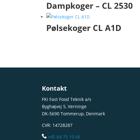
Dampkoger – CL 2530
Pølsekoger CL A1D
Kontakt
FKI Fast Food Teknik a/s
Byghøjvej 5, Verninge
DK-5690 Tommerup, Denmark
CVR: 14728287
+45 64 75 10 66