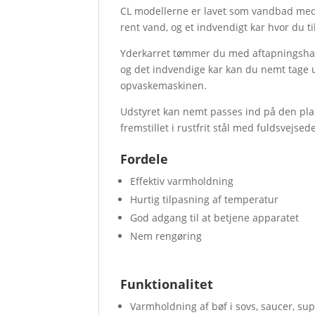
CL modellerne er lavet som vandbad med
rent vand, og et indvendigt kar hvor du t
Yderkarret tømmer du med aftapningshan
og det indvendige kar kan du nemt tage ud
opvaskemaskinen.
Udstyret kan nemt passes ind på den plad
fremstillet i rustfrit stål med fuldsvejse
Fordele
Effektiv varmholdning
Hurtig tilpasning af temperatur
God adgang til at betjene apparatet
Nem rengøring
Funktionalitet
Varmholdning af bøf i sovs, saucer, su