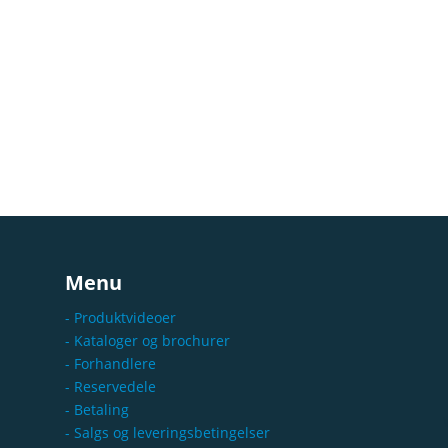
Menu
- Produktvideoer
- Kataloger og brochurer
- Forhandlere
- Reservedele
- Betaling
- Salgs og leveringsbetingelser