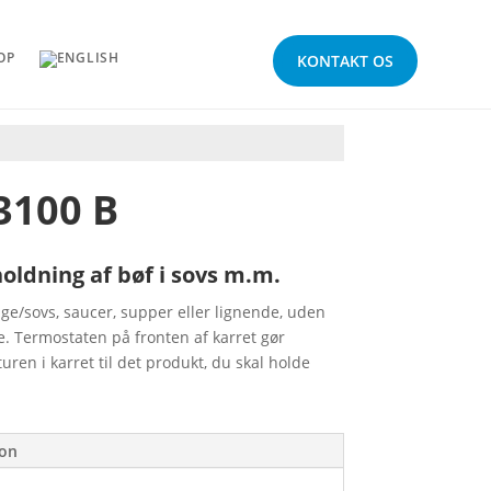
OP
KONTAKT OS
3100 B
ldning af bøf i sovs m.m.
age/sovs, saucer, supper eller lignende, uden
e. Termostaten på fronten af karret gør
ren i karret til det produkt, du skal holde
ion