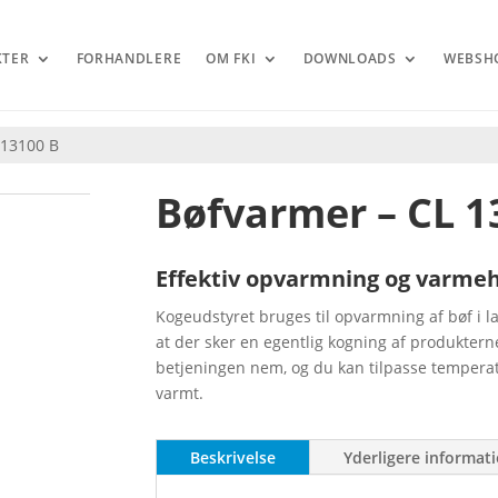
KTER
FORHANDLERE
OM FKI
DOWNLOADS
WEBSH
 13100 B
Bøfvarmer – CL 1
Effektiv opvarmning og varmeho
Kogeudstyret bruges til opvarmning af bøf i l
at der sker en egentlig kogning af produktern
betjeningen nem, og du kan tilpasse temperatu
varmt.
Beskrivelse
Yderligere informat