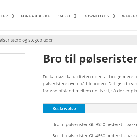
KTER
FORHANDLERE
OM FKI
DOWNLOADS
WEBSH
pølseristere og stegeplader
Bro til pølserist
Du kan øge kapaciteten uden at bruge mere bor
pølseristere oven på hinanden. Det gør du ve
for god afstand mellem udstyret, så der er pla
Beskrivelse
Bro til pølserister GL 9530 nederst - pass
Bro til pølserister GL 4660 nederst - pas