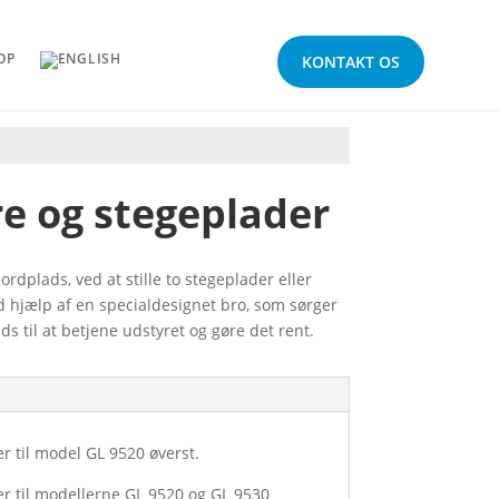
OP
KONTAKT OS
ere og stegeplader
dplads, ved at stille to stegeplader eller
d hjælp af en specialdesignet bro, som sørger
ds til at betjene udstyret og gøre det rent.
er til model GL 9520 øverst.
ser til modellerne GL 9520 og GL 9530