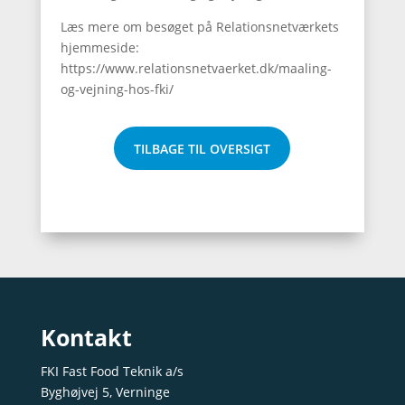
Læs mere om besøget på Relationsnetværkets
hjemmeside:
https://www.relationsnetvaerket.dk/maaling-
og-vejning-hos-fki/
TILBAGE TIL OVERSIGT
Kontakt
FKI Fast Food Teknik a/s
Byghøjvej 5, Verninge